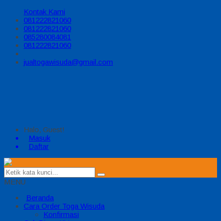
Kontak Kami
081222821060
081222821060
085280084081
081222821060
jualtogawisuda@gmail.com
Halo, Guest!
Masuk
Daftar
MENU
Beranda
Cara Order Toga Wisuda
Konfirmasi