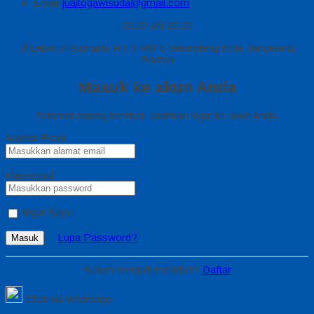
Email
jualtogawisuda@gmail.com
08.00 s/d 20.00
Jl Letda D Suprapto RT 3 RW 5 Gerendeng Kota Tangerang
Banten
Masuk ke akun Anda
Selamat datang kembali, silahkan login ke akun Anda.
Alamat Email
Password
Ingat Saya
Lupa Password?
Masuk
Belum menjadi member?
Daftar
Chat via Whatsapp