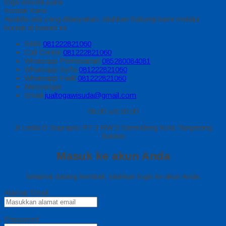
toga wisuda juara
Kontak Kami
Apabila ada yang ditanyakan, silahkan hubungi kami melalui
kontak di bawah ini.
SMS
081222821060
Call Center
081222821060
Whatsapp
Pemesanan
085280084081
Whatsapp
Syifa
081222821060
Whatsapp
Fadil
081222821060
Messenger
Email
jualtogawisuda@gmail.com
08.00 s/d 20.00
Jl Letda D Suprapto RT 3 RW 5 Gerendeng Kota Tangerang
Banten
Masuk ke akun Anda
Selamat datang kembali, silahkan login ke akun Anda.
Alamat Email
Password