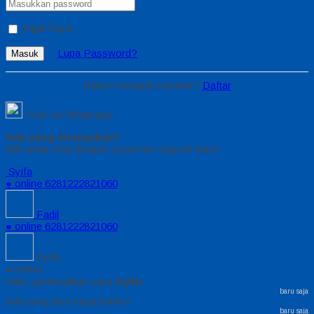
Ingat Saya
Lupa Password?
Masuk
Belum menjadi member?
Daftar
Chat via Whatsapp
Ada yang ditanyakan?
Klik untuk chat dengan customer support kami
Syifa
● online
6281222821060
Fadil
● online
6281222821060
Syifa
● online
Halo, perkenalkan saya
Syifa
baru saja
Ada yang bisa saya bantu?
baru saja