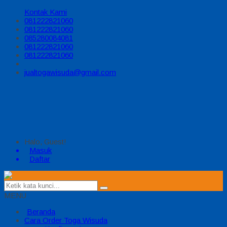
Kontak Kami
081222821060
081222821060
085280084081
081222821060
081222821060
jualtogawisuda@gmail.com
Halo, Guest!
Masuk
Daftar
MENU
Beranda
Cara Order Toga Wisuda