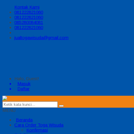
Kontak Kami
081222821060
081222821060
085280084081
081222821060
jualtogawisuda@gmail.com
Halo, Guest!
Masuk
Daftar
MENU
Beranda
Cara Order Toga Wisuda
Konfirmasi