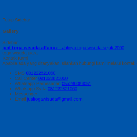
Tutup Sidebar
Gallery
Sidebar
jual toga wisuda alfairuz
- ahlinya toga wisuda sejak 2000
toga wisuda juara
Kontak Kami
Apabila ada yang ditanyakan, silahkan hubungi kami melalui kontak d
SMS
081222821060
Call Center
081222821060
Whatsapp
Pemesanan
085280084081
Whatsapp
Syifa
081222821060
Messenger
Email
jualtogawisuda@gmail.com