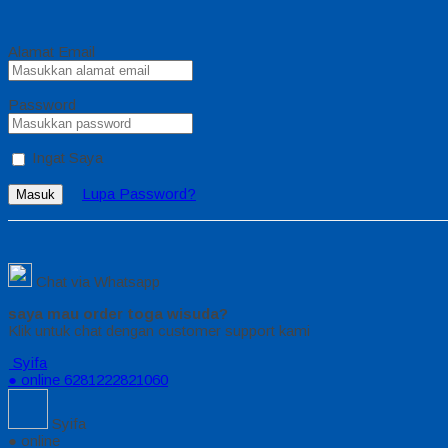
Alamat Email
Password
Ingat Saya
Lupa Password?
Masuk
Chat via Whatsapp
saya mau order toga wisuda?
Klik untuk chat dengan customer support kami
Syifa
● online
6281222821060
Syifa
● online