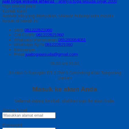
jual toga wisuda alfairuz
- ahlinya toga wisuda sejak 2000
toga wisuda juara
Kontak Kami
Apabila ada yang ditanyakan, silahkan hubungi kami melalui
kontak di bawah ini.
SMS
081222821060
Call Center
081222821060
Whatsapp
Pemesanan
085280084081
Whatsapp
Syifa
081222821060
Messenger
Email
jualtogawisuda@gmail.com
08.00 s/d 20.00
Jl Letda D Suprapto RT 3 RW 5 Gerendeng Kota Tangerang
Banten
Masuk ke akun Anda
Selamat datang kembali, silahkan login ke akun Anda.
Alamat Email
Password