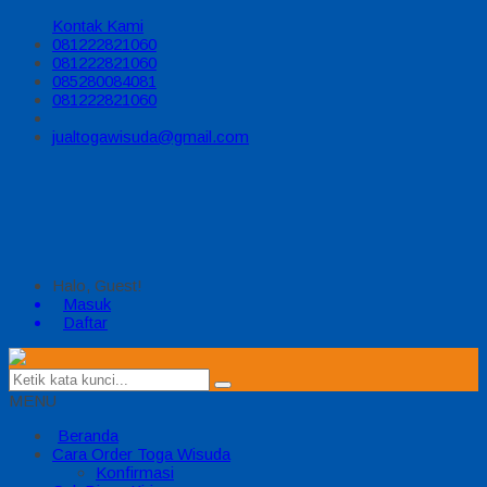
Kontak Kami
081222821060
081222821060
085280084081
081222821060
jualtogawisuda@gmail.com
Halo, Guest!
Masuk
Daftar
MENU
Beranda
Cara Order Toga Wisuda
Konfirmasi