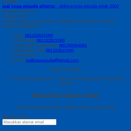
Sidebar
jual toga wisuda alfairuz
- ahlinya toga wisuda sejak 2000
toga wisuda juara
Kontak Kami
Apabila ada yang ditanyakan, silahkan hubungi kami melalui
kontak di bawah ini.
SMS
081222821060
Call Center
081222821060
Whatsapp
Pemesanan
085280084081
Whatsapp
Syifa
081222821060
Messenger
Email
jualtogawisuda@gmail.com
08.00 s/d 20.00
Jl Letda D Suprapto RT 3 RW 5 Gerendeng Kota Tangerang
Banten
Masuk ke akun Anda
Selamat datang kembali, silahkan login ke akun Anda.
Alamat Email