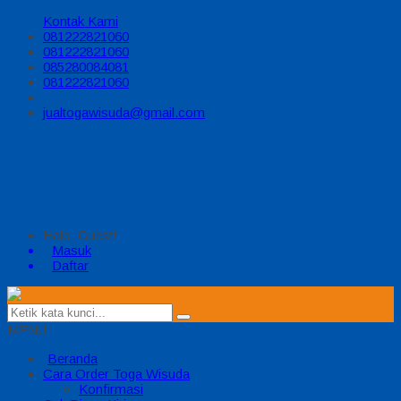
Kontak Kami
081222821060
081222821060
085280084081
081222821060
jualtogawisuda@gmail.com
Halo, Guest!
Masuk
Daftar
MENU
Beranda
Cara Order Toga Wisuda
Konfirmasi