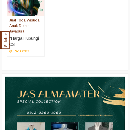
Jual Toga Wisuda
Anak Demta,
Jayapura
Sidebar
*Harga Hubungi
CS
Pre Order