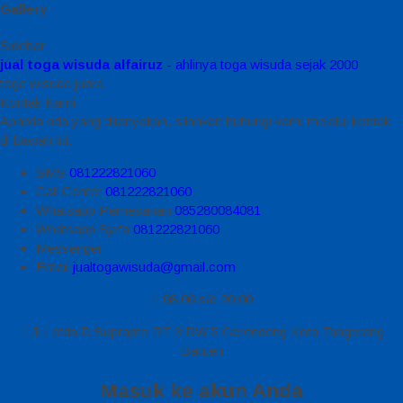
Gallery
Sidebar
jual toga wisuda alfairuz
- ahlinya toga wisuda sejak 2000
toga wisuda juara
Kontak Kami
Apabila ada yang ditanyakan, silahkan hubungi kami melalui kontak
di bawah ini.
SMS
081222821060
Call Center
081222821060
Whatsapp
Pemesanan
085280084081
Whatsapp
Syifa
081222821060
Messenger
Email
jualtogawisuda@gmail.com
08.00 s/d 20.00
Jl Letda D Suprapto RT 3 RW 5 Gerendeng Kota Tangerang
Banten
Masuk ke akun Anda