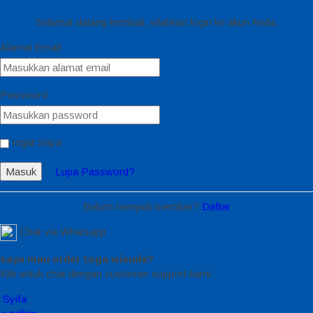
Selamat datang kembali, silahkan login ke akun Anda.
Alamat Email
Password
Ingat Saya
Masuk
Lupa Password?
Belum menjadi member?
Daftar
Chat via Whatsapp
saya mau order toga wisuda?
Klik untuk chat dengan customer support kami
Syifa