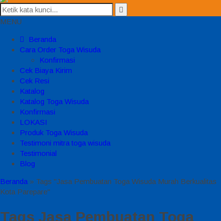
MENU
Beranda
Cara Order Toga Wisuda
Konfirmasi
Cek Biaya Kirim
Cek Resi
Katalog
Katalog Toga Wisuda
Konfirmasi
LOKASI
Produk Toga Wisuda
Testimoni mitra toga wisuda
Testimonial
Blog
Beranda
»
Tags "Jasa Pembuatan Toga Wisuda Murah Berkualitas
Kota Parepare"
Tags
Jasa Pembuatan Toga