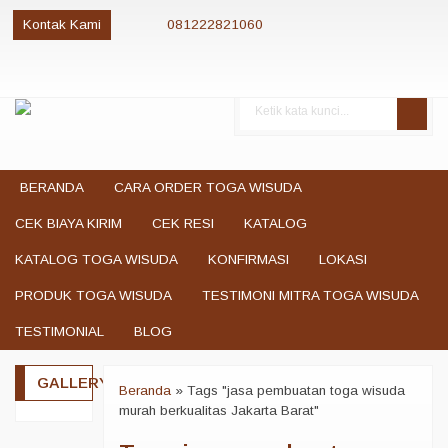
Kontak Kami
081222821060
081222821060
085280084081
081222821060
jualtogawisuda@gmail.com
BERANDA
CARA ORDER TOGA WISUDA
CEK BIAYA KIRIM
CEK RESI
KATALOG
KATALOG TOGA WISUDA
KONFIRMASI
LOKASI
PRODUK TOGA WISUDA
TESTIMONI MITRA TOGA WISUDA
TESTIMONIAL
BLOG
GALLERY
Beranda
»
Tags "jasa pembuatan toga wisuda
murah berkualitas Jakarta Barat"