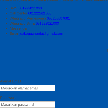
SMS
081222821060
Call Center
081222821060
Whatsapp
Pemesanan
085280084081
Whatsapp
Syifa
081222821060
Messenger
Email
jualtogawisuda@gmail.com
Alamat Email
Password