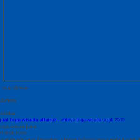
Tutup Sidebar
Gallery
Sidebar
jual toga wisuda alfairuz
- ahlinya toga wisuda sejak 2000
toga wisuda juara
Kontak Kami
Apabila ada yang ditanyakan, silahkan hubungi kami melalui kontak di