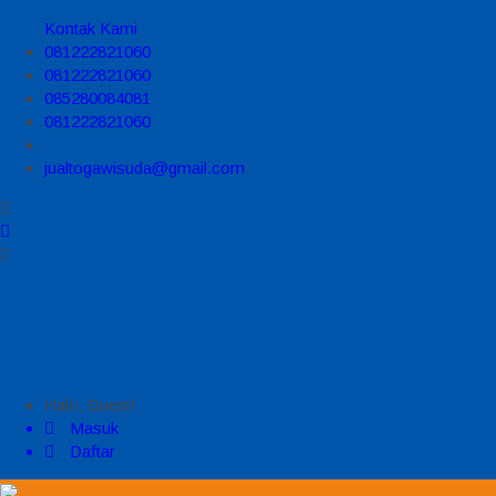
Kontak Kami
081222821060
081222821060
085280084081
081222821060
jualtogawisuda@gmail.com
Halo, Guest!
Masuk
Daftar