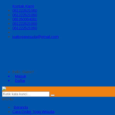
Kontak Kami
081222821060
081222821060
085280084081
081222821060
081222821060
jualtogawisuda@gmail.com
Halo, Guest!
Masuk
Daftar
MENU
Beranda
Cara Order Toga Wisuda