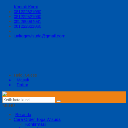
Kontak Kami
081222821060
081222821060
085280084081
081222821060
jualtogawisuda@gmail.com
Halo, Guest!
Masuk
Daftar
MENU
Beranda
Cara Order Toga Wisuda
Konfirmasi