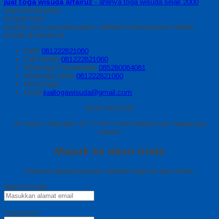
jual toga wisuda alfairuz
- ahlinya toga wisuda sejak 2000
toga wisuda juara
Kontak Kami
Apabila ada yang ditanyakan, silahkan hubungi kami melalui
kontak di bawah ini.
SMS
081222821060
Call Center
081222821060
Whatsapp
Pemesanan
085280084081
Whatsapp
Syifa
081222821060
Messenger
Email
jualtogawisuda@gmail.com
08.00 s/d 20.00
Jl Letda D Suprapto RT 3 RW 5 Gerendeng Kota Tangerang
Banten
Masuk ke akun Anda
Selamat datang kembali, silahkan login ke akun Anda.
Alamat Email
Password