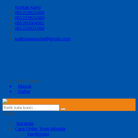
Kontak Kami
081222821060
081222821060
085280084081
081222821060
jualtogawisuda@gmail.com
Halo, Guest!
Masuk
Daftar
MENU
Beranda
Cara Order Toga Wisuda
Konfirmasi