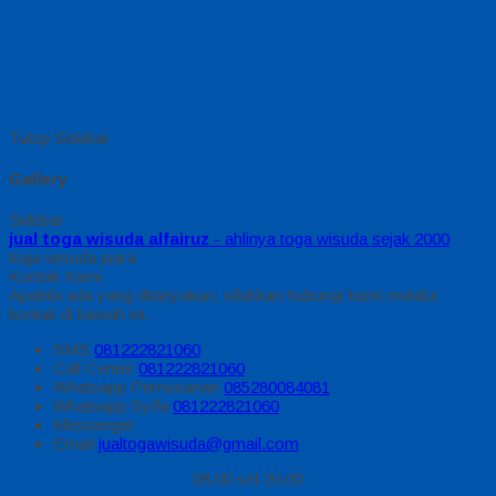
Tutup Sidebar
Gallery
Sidebar
jual toga wisuda alfairuz
- ahlinya toga wisuda sejak 2000
toga wisuda juara
Kontak Kami
Apabila ada yang ditanyakan, silahkan hubungi kami melalui
kontak di bawah ini.
SMS
081222821060
Call Center
081222821060
Whatsapp
Pemesanan
085280084081
Whatsapp
Syifa
081222821060
Messenger
Email
jualtogawisuda@gmail.com
08.00 s/d 20.00