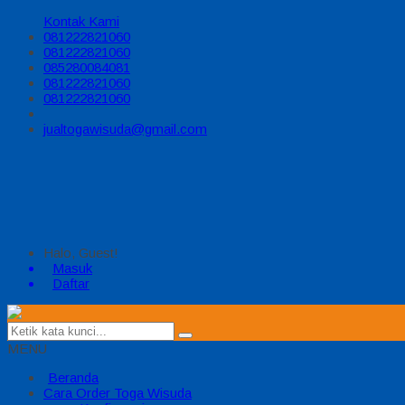
Kontak Kami
081222821060
081222821060
085280084081
081222821060
081222821060
jualtogawisuda@gmail.com
Halo, Guest!
Masuk
Daftar
MENU
Beranda
Cara Order Toga Wisuda