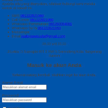
Apabila ada yang ditanyakan, silahkan hubungi kami melalui
kontak di bawah ini.
SMS
081222821060
Call Center
081222821060
Whatsapp
Pemesanan
085280084081
Whatsapp
Syifa
081222821060
Messenger
Email
jualtogawisuda@gmail.com
08.00 s/d 20.00
Jl Letda D Suprapto RT 3 RW 5 Gerendeng Kota Tangerang
Banten
Masuk ke akun Anda
Selamat datang kembali, silahkan login ke akun Anda.
Alamat Email
Password