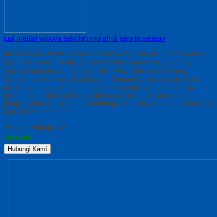
jual medali wisuda sekolah murah di jakarta selatan
bikin medali wisuda murah di tasikmalaya, ciamis, pangandaran,
kuningan, garut, melayani pembuatan medali wisuda murah
seluruh Indonesia : manado, Bali, Palu, Makasar, Sintang,
Samarinda, bontang, Balikpapan, Denpasar, manokwari, timiki,
jayapura, papua,ambon, mataram, kupang, kendari, mamuju,
gorontalo,banjarmasin,palangkaraya,pontianak, aceh, jambi,
pangkal pinang, medan, palembang, bengkulu, padang, pekanbaru,
riau, bandar lampung,
*Harga Hubungi CS
Tersedia
Hubungi Kami