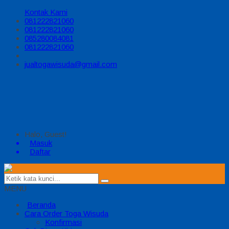
Kontak Kami
081222821060
081222821060
085280084081
081222821060
jualtogawisuda@gmail.com
Halo, Guest!
Masuk
Daftar
MENU
Beranda
Cara Order Toga Wisuda
Konfirmasi