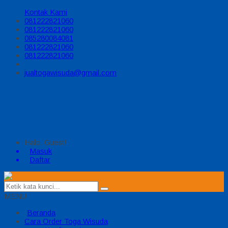
Kontak Kami
081222821060
081222821060
085280084081
081222821060
081222821060
jualtogawisuda@gmail.com
Halo, Guest!
Masuk
Daftar
MENU
Beranda
Cara Order Toga Wisuda