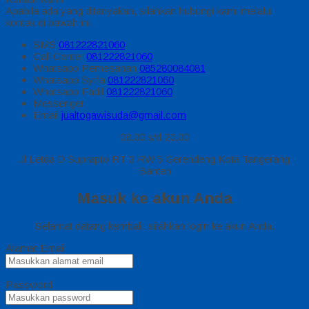
Apabila ada yang ditanyakan, silahkan hubungi kami melalui
kontak di bawah ini.
SMS
081222821060
Call Center
081222821060
Whatsapp
Pemesanan
085280084081
Whatsapp
Syifa
081222821060
Whatsapp
Fadil
081222821060
Messenger
Email
jualtogawisuda@gmail.com
08.00 s/d 20.00
Jl Letda D Suprapto RT 3 RW 5 Gerendeng Kota Tangerang
Banten
Masuk ke akun Anda
Selamat datang kembali, silahkan login ke akun Anda.
Alamat Email
Password