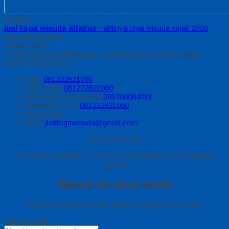
Sidebar
jual toga wisuda alfairuz
- ahlinya toga wisuda sejak 2000
toga wisuda juara
Kontak Kami
Apabila ada yang ditanyakan, silahkan hubungi kami melalui
kontak di bawah ini.
SMS
081222821060
Call Center
081222821060
Whatsapp
Pemesanan
085280084081
Whatsapp
Syifa
081222821060
Messenger
Email
jualtogawisuda@gmail.com
08.00 s/d 20.00
Jl Letda D Suprapto RT 3 RW 5 Gerendeng Kota Tangerang
Banten
Masuk ke akun Anda
Selamat datang kembali, silahkan login ke akun Anda.
Alamat Email