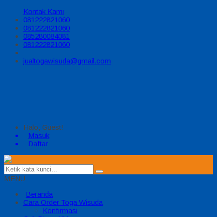
Kontak Kami
081222821060
081222821060
085280084081
081222821060
jualtogawisuda@gmail.com
Halo, Guest!
Masuk
Daftar
MENU
Beranda
Cara Order Toga Wisuda
Konfirmasi