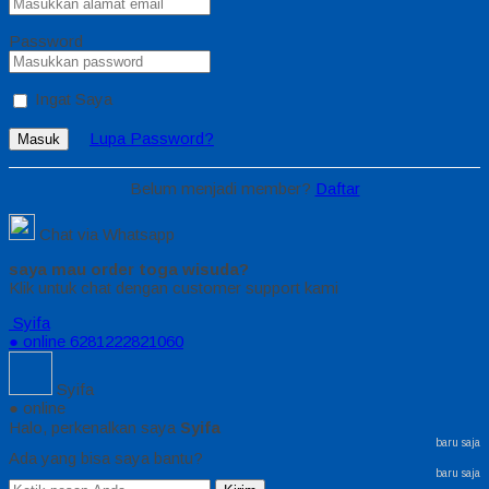
Password
Ingat Saya
Lupa Password?
Masuk
Belum menjadi member?
Daftar
Chat via Whatsapp
saya mau order toga wisuda?
Klik untuk chat dengan customer support kami
Syifa
● online
6281222821060
Syifa
● online
Halo, perkenalkan saya
Syifa
baru saja
Ada yang bisa saya bantu?
baru saja