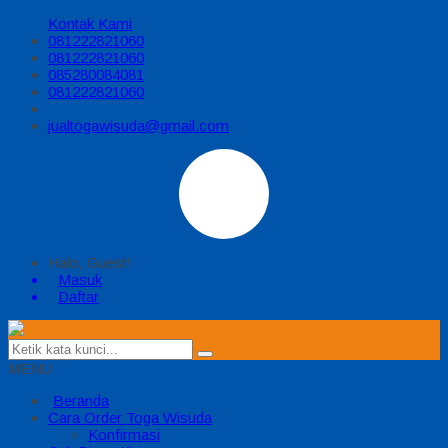
Kontak Kami
081222821060
081222821060
085280084081
081222821060
jualtogawisuda@gmail.com
Halo, Guest!
Masuk
Daftar
MENU
Beranda
Cara Order Toga Wisuda
Konfirmasi