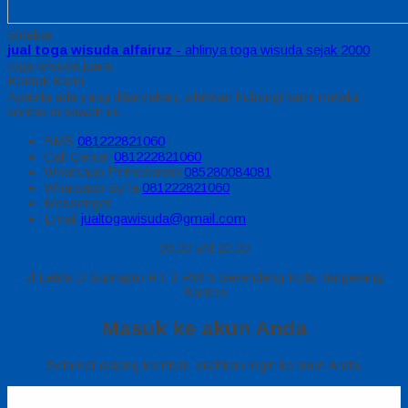
Sidebar
jual toga wisuda alfairuz
- ahlinya toga wisuda sejak 2000
toga wisuda juara
Kontak Kami
Apabila ada yang ditanyakan, silahkan hubungi kami melalui
kontak di bawah ini.
SMS
081222821060
Call Center
081222821060
Whatsapp
Pemesanan
085280084081
Whatsapp
Syifa
081222821060
Messenger
Email
jualtogawisuda@gmail.com
08.00 s/d 20.00
Jl Letda D Suprapto RT 3 RW 5 Gerendeng Kota Tangerang
Banten
Masuk ke akun Anda
Selamat datang kembali, silahkan login ke akun Anda.