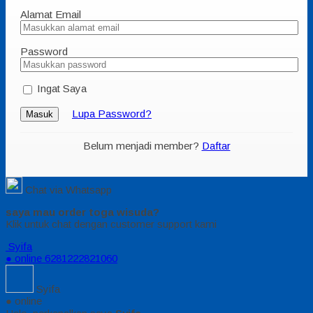
Alamat Email
Password
Ingat Saya
Lupa Password?
Masuk
Belum menjadi member?
Daftar
Chat via Whatsapp
saya mau order toga wisuda?
Klik untuk chat dengan customer support kami
Syifa
● online
6281222821060
Syifa
● online