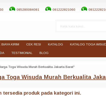
60
085280084081
081222821060
081222821
 BIAYA KIRIM
CEK RESI
KATALOG
KATALOG TOGA WISU
UDA
TESTIMONIAL
BLOG
Harga Toga Wisuda Murah Berkualita Jakarta Barat"
a Toga Wisuda Murah Berkualita Jaka
 tersedia produk pada kategori ini.