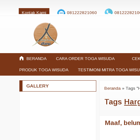
Kontak Kami
081222821060
0812228210
jualtogawisuda@gmail.com
BERANDA
CARA ORDER TOGA WISUDA
CEK
PRODUK TOGA WISUDA
TESTIMONI MITRA TOGA WIS
GALLERY
Beranda
»
Tags "
Tags
Harg
Maaf, belum