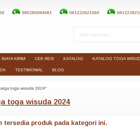
60
085280084081
081222821060
081222821
 BIAYA KIRIM
CEK RESI
KATALOG
KATALOG TOGA WISU
UDA
TESTIMONIAL
BLOG
harga toga wisuda 2024"
a toga wisuda 2024
 tersedia produk pada kategori ini.