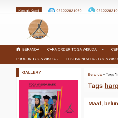
Kontak Kami
081222821060
0812228210
jualtogawisuda@gmail.com
BERANDA
CARA ORDER TOGA WISUDA
CEK
PRODUK TOGA WISUDA
TESTIMONI MITRA TOGA WIS
GALLERY
Beranda
»
Tags "
Tags
harg
Maaf, belum