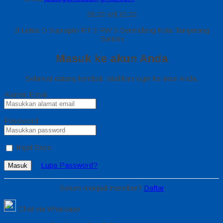
08.00 s/d 20.00
Jl Letda D Suprapto RT 3 RW 5 Gerendeng Kota Tangerang
Banten
Masuk ke akun Anda
Selamat datang kembali, silahkan login ke akun Anda.
Alamat Email
Password
Ingat Saya
Lupa Password?
Masuk
Belum menjadi member?
Daftar
Chat via Whatsapp