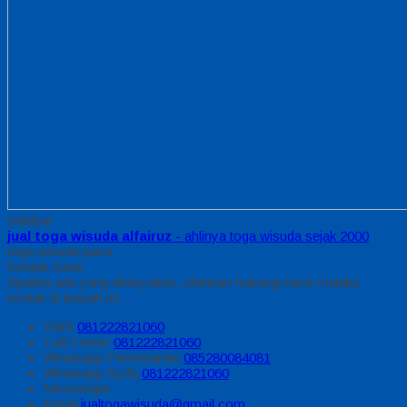
Sidebar
jual toga wisuda alfairuz
- ahlinya toga wisuda sejak 2000
toga wisuda juara
Kontak Kami
Apabila ada yang ditanyakan, silahkan hubungi kami melalui
kontak di bawah ini.
SMS
081222821060
Call Center
081222821060
Whatsapp
Pemesanan
085280084081
Whatsapp
Syifa
081222821060
Messenger
Email
jualtogawisuda@gmail.com