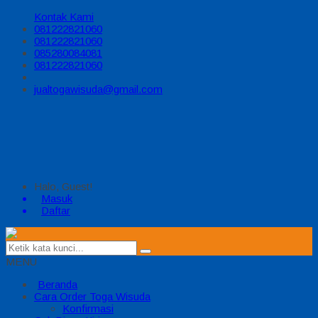
Kontak Kami
081222821060
081222821060
085280084081
081222821060
jualtogawisuda@gmail.com
Halo, Guest!
Masuk
Daftar
MENU
Beranda
Cara Order Toga Wisuda
Konfirmasi