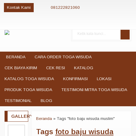
Kontak Kami
081222821060
081222821060
085280084081
081222821060
jualtogawisuda@gmail.com
BERANDA
CARA ORDER TOGA WISUDA
CEK BIAYA KIRIM
CEK RESI
KATALOG
KATALOG TOGA WISUDA
KONFIRMASI
LOKASI
PRODUK TOGA WISUDA
TESTIMONI MITRA TOGA WISUDA
TESTIMONIAL
BLOG
GALLERY
Beranda
»
Tags "foto baju wisuda muslim"
Tags
foto baju wisuda