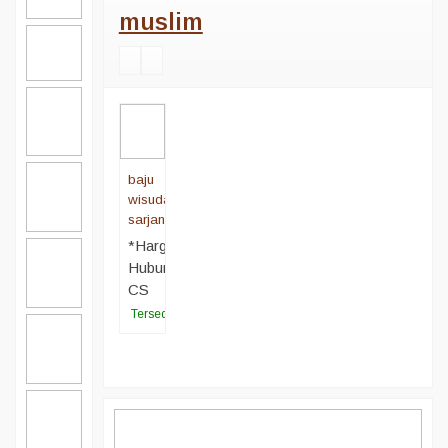
muslim
baju
wisuda
sarjana
*Harga
Hubungi
CS
Tersedia