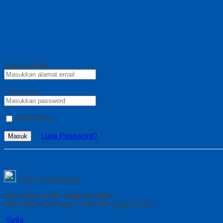
Alamat Email
Password
Ingat Saya
Lupa Password?
Masuk
Chat via Whatsapp
saya mau order toga wisuda?
Klik untuk chat dengan customer support kami
Syifa