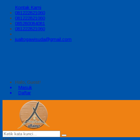
Kontak Kami
081222821060
081222821060
085280084081
081222821060
jualtogawisuda@gmail.com
Halo, Guest!
Masuk
Daftar
MENU