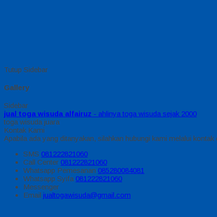
Tutup Sidebar
Gallery
Sidebar
jual toga wisuda alfairuz
- ahlinya toga wisuda sejak 2000
toga wisuda juara
Kontak Kami
Apabila ada yang ditanyakan, silahkan hubungi kami melalui kontak d
SMS
081222821060
Call Center
081222821060
Whatsapp
Pemesanan
085280084081
Whatsapp
Syifa
081222821060
Messenger
Email
jualtogawisuda@gmail.com