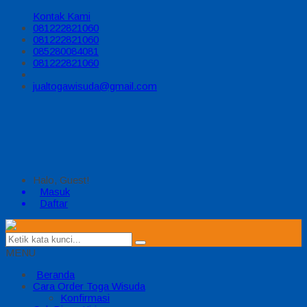
Kontak Kami
081222821060
081222821060
085280084081
081222821060
jualtogawisuda@gmail.com
Halo, Guest!
Masuk
Daftar
MENU
Beranda
Cara Order Toga Wisuda
Konfirmasi