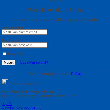
Masuk ke akun Anda
Selamat datang kembali, silahkan login ke akun Anda.
Alamat Email
Password
Ingat Saya
Lupa Password?
Masuk
Belum menjadi member?
Daftar
Chat via Whatsapp
saya mau order toga wisuda?
Klik untuk chat dengan customer support kami
Syifa
● online
6281222821060