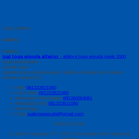
Tutup Sidebar
Gallery
Sidebar
jual toga wisuda alfairuz
- ahlinya toga wisuda sejak 2000
toga wisuda juara
Kontak Kami
Apabila ada yang ditanyakan, silahkan hubungi kami melalui
kontak di bawah ini.
SMS
081222821060
Call Center
081222821060
Whatsapp
Pemesanan
085280084081
Whatsapp
Syifa
081222821060
Messenger
Email
jualtogawisuda@gmail.com
08.00 s/d 20.00
Jl Letda D Suprapto RT 3 RW 5 Gerendeng Kota Tangerang
Banten