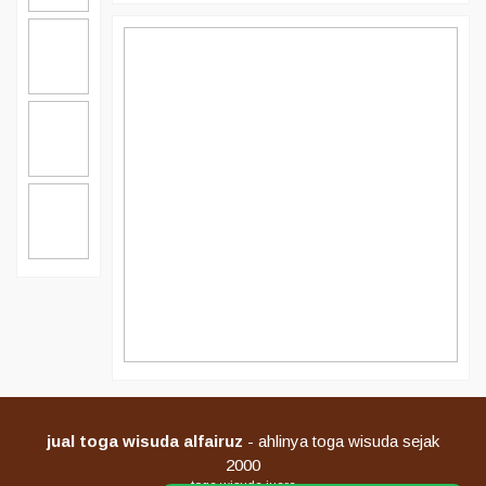
jual toga wisuda alfairuz
- ahlinya toga wisuda sejak
2000
toga wisuda juara