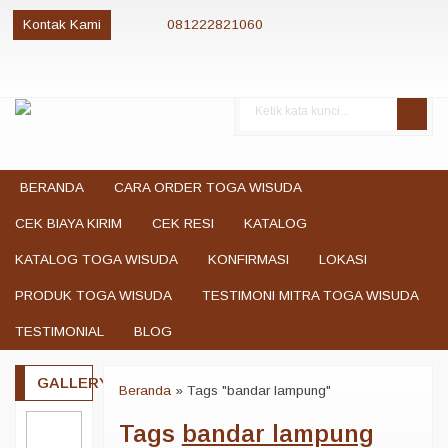
Kontak Kami
081222821060
081222821060
085280084081
081222821060
081222821060
jualtogawisuda@gmail.com
BERANDA
CARA ORDER TOGA WISUDA
CEK BIAYA KIRIM
CEK RESI
KATALOG
KATALOG TOGA WISUDA
KONFIRMASI
LOKASI
PRODUK TOGA WISUDA
TESTIMONI MITRA TOGA WISUDA
TESTIMONIAL
BLOG
GALLERY
Beranda
»
Tags "bandar lampung"
Tags
bandar lampung