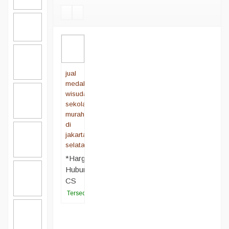
jual
medali
wisuda
sekolah
murah
di
jakarta
selatan
*Harga
Hubungi
CS
Tersedia