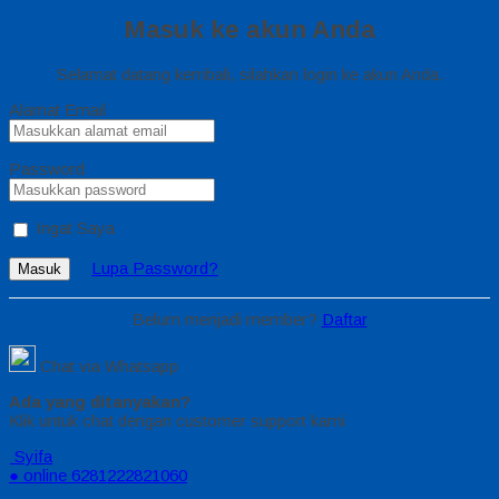
Masuk ke akun Anda
Selamat datang kembali, silahkan login ke akun Anda.
Alamat Email
Password
Ingat Saya
Lupa Password?
Masuk
Belum menjadi member?
Daftar
Chat via Whatsapp
Ada yang ditanyakan?
Klik untuk chat dengan customer support kami
Syifa
● online
6281222821060