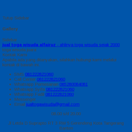
Tutup Sidebar
Gallery
Sidebar
jual toga wisuda alfairuz
- ahlinya toga wisuda sejak 2000
toga wisuda juara
Kontak Kami
Apabila ada yang ditanyakan, silahkan hubungi kami melalui
kontak di bawah ini.
SMS
081222821060
Call Center
081222821060
Whatsapp
Pemesanan
085280084081
Whatsapp
Syifa
081222821060
Whatsapp
Fadil
081222821060
Messenger
Email
jualtogawisuda@gmail.com
08.00 s/d 20.00
Jl Letda D Suprapto RT 3 RW 5 Gerendeng Kota Tangerang
Banten