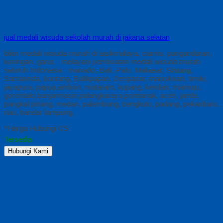
jual medali wisuda sekolah murah di jakarta selatan
bikin medali wisuda murah di tasikmalaya, ciamis, pangandaran,
kuningan, garut, melayani pembuatan medali wisuda murah
seluruh Indonesia : manado, Bali, Palu, Makasar, Sintang,
Samarinda, bontang, Balikpapan, Denpasar, manokwari, timiki,
jayapura, papua,ambon, mataram, kupang, kendari, mamuju,
gorontalo,banjarmasin,palangkaraya,pontianak, aceh, jambi,
pangkal pinang, medan, palembang, bengkulu, padang, pekanbaru,
riau, bandar lampung,
*Harga Hubungi CS
Tersedia
Hubungi Kami