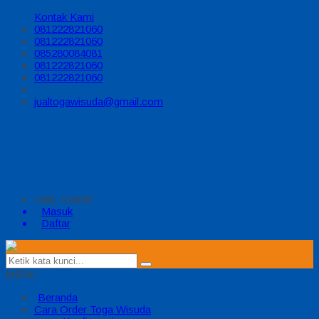
Kontak Kami
081222821060
081222821060
085280084081
081222821060
081222821060
jualtogawisuda@gmail.com
Halo, Guest!
Masuk
Daftar
MENU
Beranda
Cara Order Toga Wisuda