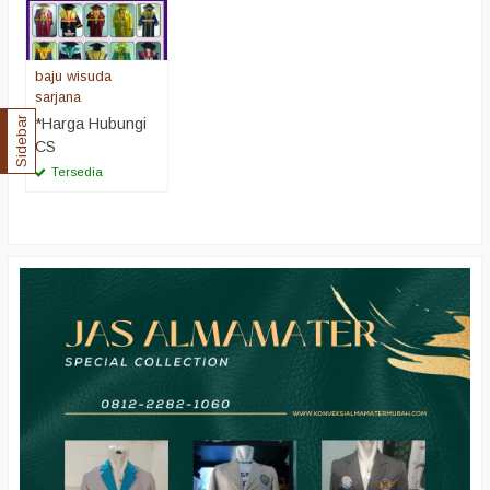
baju wisuda
sarjana
*Harga Hubungi
Sidebar
CS
Tersedia