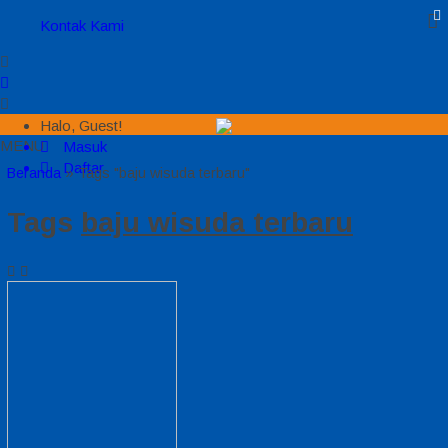
Kontak Kami
Halo, Guest!
MENU
Masuk
Daftar
Beranda
»
Tags "baju wisuda terbaru"
Tags
baju wisuda terbaru