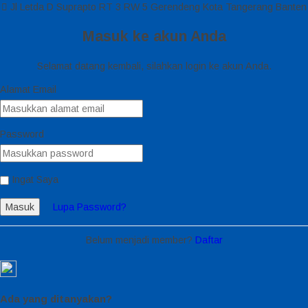
Jl Letda D Suprapto RT 3 RW 5 Gerendeng Kota Tangerang Banten
Masuk ke akun Anda
Selamat datang kembali, silahkan login ke akun Anda.
Alamat Email
Password
Ingat Saya
Masuk
Lupa Password?
Belum menjadi member?
Daftar
Ada yang ditanyakan?