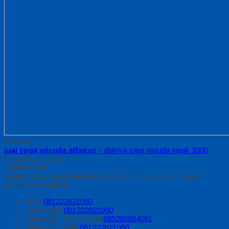
Sidebar
jual toga wisuda alfairuz
- ahlinya toga wisuda sejak 2000
toga wisuda juara
Kontak Kami
Apabila ada yang ditanyakan, silahkan hubungi kami melalui
kontak di bawah ini.
SMS
081222821060
Call Center
081222821060
Whatsapp
Pemesanan
085280084081
Whatsapp
Syifa
081222821060