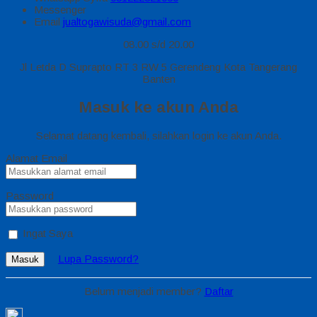
Messenger
Email
jualtogawisuda@gmail.com
08.00 s/d 20.00
Jl Letda D Suprapto RT 3 RW 5 Gerendeng Kota Tangerang
Banten
Masuk ke akun Anda
Selamat datang kembali, silahkan login ke akun Anda.
Alamat Email
Password
Ingat Saya
Lupa Password?
Masuk
Belum menjadi member?
Daftar