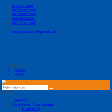
Kontak Kami
081222821060
081222821060
085280084081
081222821060
jualtogawisuda@gmail.com
Halo, Guest!
Masuk
Daftar
MENU
Beranda
Cara Order Toga Wisuda
Konfirmasi