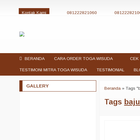
Kontak Kami
081222821060
0812228210
jualtogawisuda@gmail.com
BERANDA
CARA ORDER TOGA WISUDA
CEK 
TESTIMONI MITRA TOGA WISUDA
TESTIMONIAL
BL
GALLERY
Beranda
»
Tags "b
Tags
baju