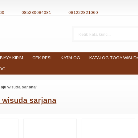
60
085280084081
081222821060
BIAYA KIRIM
CEK RESI
KATALOG
KATALOG TOGA WISUD
OG
aju wisuda sarjana"
 wisuda sarjana