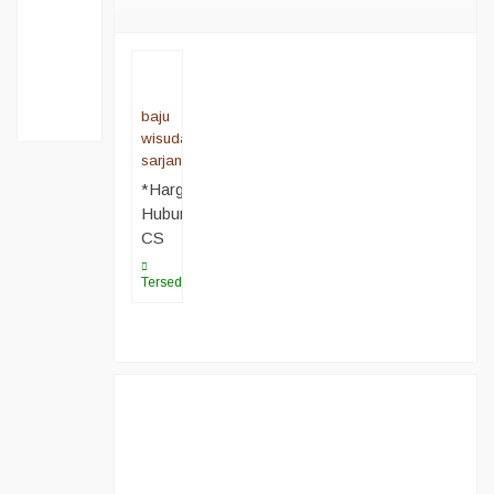
baju
wisuda
sarjana
*Harga
Hubungi
CS
Tersedia