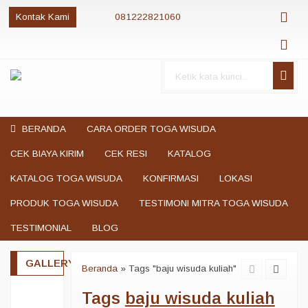
Kontak Kami
081222821060
081222821060
085280084081
081222821060
jualtogawisuda@gmail.com
BERANDA
CARA ORDER TOGA WISUDA
CEK BIAYA KIRIM
CEK RESI
KATALOG
KATALOG TOGA WISUDA
KONFIRMASI
LOKASI
PRODUK TOGA WISUDA
TESTIMONI MITRA TOGA WISUDA
TESTIMONIAL
BLOG
GALLERY
Beranda
»
Tags "baju wisuda kuliah"
Tags
baju wisuda kuliah