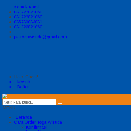
Kontak Kami
081222821060
081222821060
085280084081
081222821060
jualtogawisuda@gmail.com
Halo, Guest!
Masuk
Daftar
MENU
Beranda
Cara Order Toga Wisuda
Konfirmasi