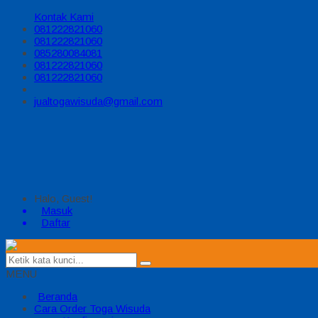
Kontak Kami
081222821060
081222821060
085280084081
081222821060
081222821060
jualtogawisuda@gmail.com
Halo, Guest!
Masuk
Daftar
MENU
Beranda
Cara Order Toga Wisuda