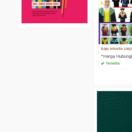
baju wisuda sarj
*Harga Hubung
Tersedia