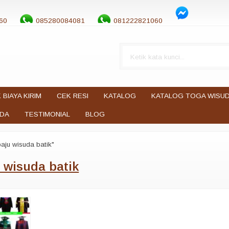
60
085280084081
081222821060
 BIAYA KIRIM
CEK RESI
KATALOG
KATALOG TOGA WISU
UDA
TESTIMONIAL
BLOG
aju wisuda batik"
 wisuda batik