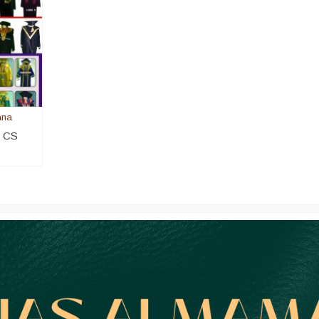
ana
i CS