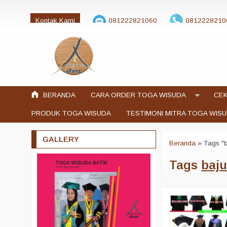
Kontak Kami
081222821060
0812228210
jualtogawisuda@gmail.com
BERANDA
CARA ORDER TOGA WISUDA
CEK
PRODUK TOGA WISUDA
TESTIMONI MITRA TOGA WIS
GALLERY
Beranda
»
Tags "b
Tags
baju