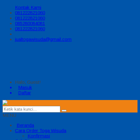
Kontak Kami
081222821060
081222821060
085280084081
081222821060
jualtogawisuda@gmail.com
Halo, Guest!
Masuk
Daftar
MENU
Beranda
Cara Order Toga Wisuda
Konfirmasi