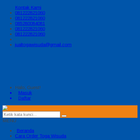
Kontak Kami
081222821060
081222821060
085280084081
081222821060
081222821060
jualtogawisuda@gmail.com
Halo, Guest!
Masuk
Daftar
MENU
Beranda
Cara Order Toga Wisuda