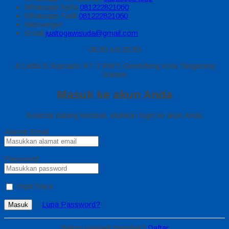
Whatsapp
Syifa
081222821060
Whatsapp
Fadil
081222821060
Messenger
Email
jualtogawisuda@gmail.com
08.00 s/d 20.00
Jl Letda D Suprapto RT 3 RW 5 Gerendeng Kota Tangerang
Banten
Masuk ke akun Anda
Selamat datang kembali, silahkan login ke akun Anda.
Alamat Email
Password
Ingat Saya
Lupa Password?
Masuk
Belum menjadi member?
Daftar