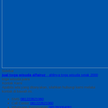
Sidebar
jual toga wisuda alfairuz
- ahlinya toga wisuda sejak 2000
toga wisuda juara
Kontak Kami
Apabila ada yang ditanyakan, silahkan hubungi kami melalui
kontak di bawah ini.
SMS
081222821060
Call Center
081222821060
Whatsapp
Pemesanan
085280084081