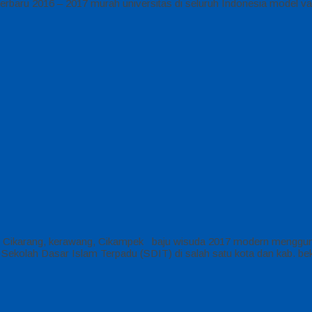
rbaru 2016 – 2017 murah universitas di seluruh Indonesia model var
i, Cikarang, kerawang, Cikampek baju wisuda 2017 modern mengguna
 Sekolah Dasar Islam Terpadu (SDIT) di salah satu kota dan kab. be