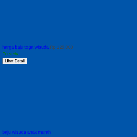
harga baju toga wisuda
Rp 125.000
Tersedia
Lihat Detail
baju wisuda anak murah