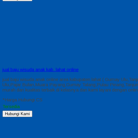
jual baju wisuda anak kab. lahat online
jual baju wisuda anak online area kabupaten lahat ( Gumay Ulu,Ta
Ulu,Pajar Bulan,Muara Payang,Gumay Talang,Pulau Pinang,Tanjung 
murah dan kualitas terbaik di kelasnya dan kami layani dengan on
*Harga Hubungi CS
Tersedia
Hubungi Kami