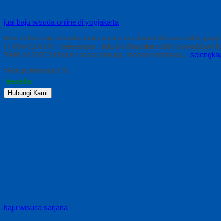
jual baju wisuda online di yogjakarta
toko online baju wisuda anak murah area bantul,sleman,kulon p
(TK/RA/BA/TA) Keterangan : teks ini dibacakan oleh siswa/
TAHUN 2015 Sebelum acara dimulai, mohon memakai…
selengka
*Harga Hubungi CS
Tersedia
Hubungi Kami
baju wisuda sarjana