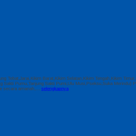
njung Tebat,Jarai,Kikim Barat,Kikim Selatan,Kikim Tengah,Kikim Timu
Sakti Pumu,Tanjung Sakti Pumi,Ulu Musi,Pseksu,Suka Merindu) Pake
line secara amanah,…
selengkapnya