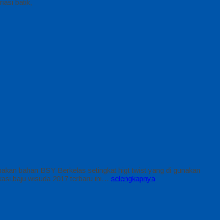
iasi batik,
kan bahan BSY Berkelas setingkat higt twist yang di gunakan
kasi,baju wisuda 2017 terbaru ini…
selengkapnya