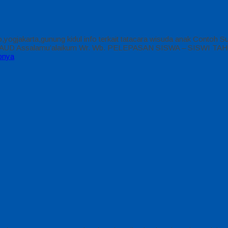
rogo,yogjakarta,gunung kidul info terkait tatacara wisuda anak 
siswi PAUD Assalamu’alaikum Wr. Wb. PELEPASAN SISWA – SISW
pnya