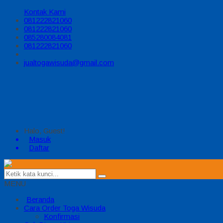
Kontak Kami
081222821060
081222821060
085280084081
081222821060
jualtogawisuda@gmail.com
Halo, Guest!
Masuk
Daftar
MENU
Beranda
Cara Order Toga Wisuda
Konfirmasi