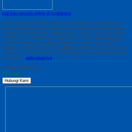
jual baju wisuda online di yogjakarta
toko online baju wisuda anak murah area bantul,sleman,kulon
progo,yogjakarta,gunung kidul info terkait tatacara wisuda anak
Contoh Susunan Acara Perpisahan BAJU WISUDA ANAK PAUD
FORMAL (TK/RA/BA/TA) Keterangan : teks ini dibacakan oleh
siswa/siswi PAUD Assalamu’alaikum Wr. Wb. PELEPASAN
SISWA – SISWI TAHUN PELAJARAN 2015-2016 HARI SELASA
TANGGAL 18 JUNI TAHUN 2015 Sebelum acara dimulai, mohon
memakai…
selengkapnya
*Harga Hubungi CS
Tersedia
Hubungi Kami