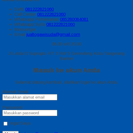
SMS
081222821060
Call Center
081222821060
Whatsapp
Pemesanan
085280084081
Whatsapp
Syifa
081222821060
Messenger
Email
jualtogawisuda@gmail.com
08.00 s/d 20.00
Jl Letda D Suprapto RT 3 RW 5 Gerendeng Kota Tangerang
Banten
Masuk ke akun Anda
Selamat datang kembali, silahkan login ke akun Anda.
Alamat Email
Password
Ingat Saya