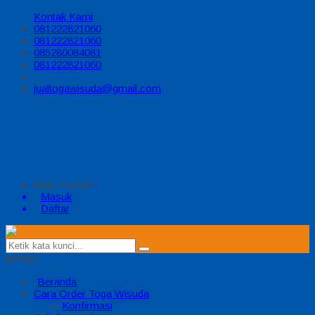
Kontak Kami
081222821060
081222821060
085280084081
081222821060
jualtogawisuda@gmail.com
Halo, Guest!
Masuk
Daftar
MENU
Beranda
Cara Order Toga Wisuda
Konfirmasi