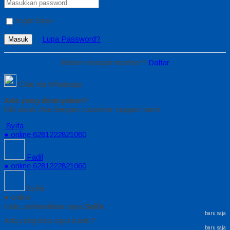
Ingat Saya
Lupa Password?
Masuk
Belum menjadi member?
Daftar
Chat via Whatsapp
Ada yang ditanyakan?
Klik untuk chat dengan customer support kami
Syifa
● online
6281222821060
Fadil
● online
6281222821060
Syifa
● online
Halo, perkenalkan saya
Syifa
baru saja
Ada yang bisa saya bantu?
baru saja