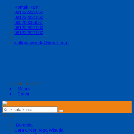
Kontak Kami
081222821060
081222821060
085280084081
081222821060
081222821060
jualtogawisuda@gmail.com
Halo, Guest!
Masuk
Daftar
MENU
Beranda
Cara Order Toga Wisuda