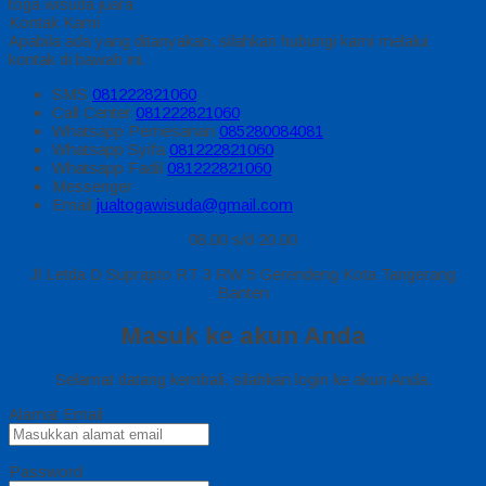
toga wisuda juara
Kontak Kami
Apabila ada yang ditanyakan, silahkan hubungi kami melalui
kontak di bawah ini.
SMS
081222821060
Call Center
081222821060
Whatsapp
Pemesanan
085280084081
Whatsapp
Syifa
081222821060
Whatsapp
Fadil
081222821060
Messenger
Email
jualtogawisuda@gmail.com
08.00 s/d 20.00
Jl Letda D Suprapto RT 3 RW 5 Gerendeng Kota Tangerang
Banten
Masuk ke akun Anda
Selamat datang kembali, silahkan login ke akun Anda.
Alamat Email
Password