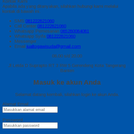
Kontak Kami
Apabila ada yang ditanyakan, silahkan hubungi kami melalui
kontak di bawah ini.
SMS
081222821060
Call Center
081222821060
Whatsapp
Pemesanan
085280084081
Whatsapp
Syifa
081222821060
Messenger
Email
jualtogawisuda@gmail.com
08.00 s/d 20.00
Jl Letda D Suprapto RT 3 RW 5 Gerendeng Kota Tangerang
Banten
Masuk ke akun Anda
Selamat datang kembali, silahkan login ke akun Anda.
Alamat Email
Password