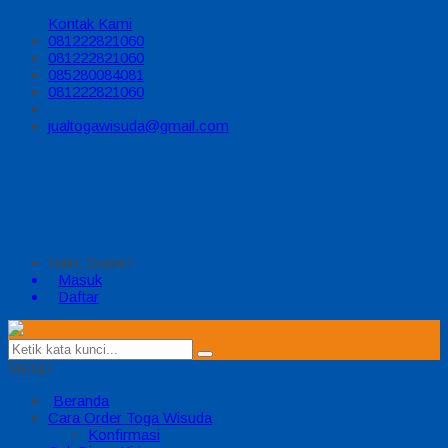
Kontak Kami
081222821060
081222821060
085280084081
081222821060
jualtogawisuda@gmail.com
Halo, Guest!
Masuk
Daftar
MENU
Beranda
Cara Order Toga Wisuda
Konfirmasi