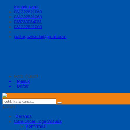
Kontak Kami
081222821060
081222821060
085280084081
081222821060
jualtogawisuda@gmail.com
Halo, Guest!
Masuk
Daftar
MENU
Beranda
Cara Order Toga Wisuda
Konfirmasi