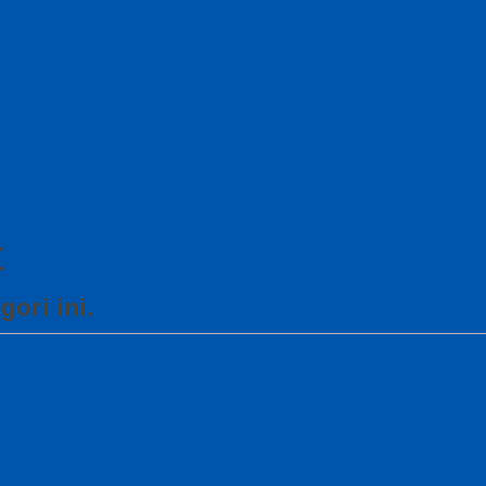
r
ori ini.