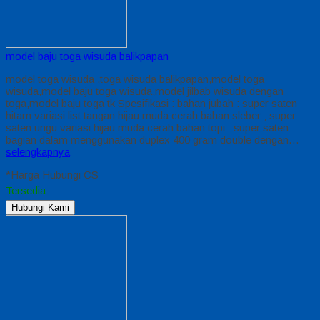
model baju toga wisuda balikpapan
model toga wisuda ,toga wisuda balikpapan,model toga
wisuda,model baju toga wisuda,model jilbab wisuda dengan
toga,model baju toga tk Spesifikasi : bahan jubah : super saten
hitam variasi list tangan hijau muda cerah bahan sleber ; super
saten ungu variasi hijau muda cerah bahan topi : super saten
bagian dalam menggunakan duplex 400 gram double dengan…
selengkapnya
*Harga Hubungi CS
Tersedia
Hubungi Kami