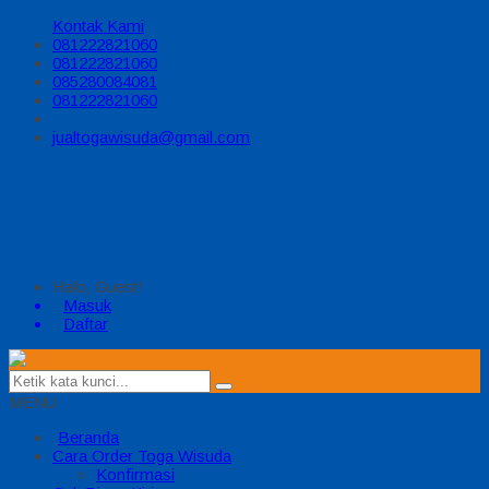
Kontak Kami
081222821060
081222821060
085280084081
081222821060
jualtogawisuda@gmail.com
Halo, Guest!
Masuk
Daftar
MENU
Beranda
Cara Order Toga Wisuda
Konfirmasi