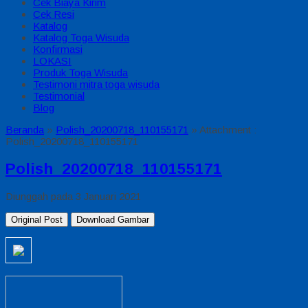
Cek Biaya Kirim
Cek Resi
Katalog
Katalog Toga Wisuda
Konfirmasi
LOKASI
Produk Toga Wisuda
Testimoni mitra toga wisuda
Testimonial
Blog
Beranda
»
Polish_20200718_110155171
» Attachment :
Polish_20200718_110155171
Polish_20200718_110155171
Diunggah pada 3 Januari 2021
Original Post
Download Gambar