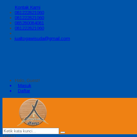
Kontak Kami
081222821060
081222821060
085280084081
081222821060
jualtogawisuda@gmail.com
Halo, Guest!
Masuk
Daftar
MENU