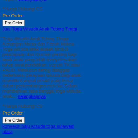
*Harga Hubungi CS
Pre Order
Pre Order
Jual Toga Wisuda Anak Tebing Tinggi
Toga Wisuda Anak Tebing TInggi :
Kenangan Manis dan Penuh Makna
Toga wisuda anak adalah simbol
pencapaian dan momen penting bagi
anak-anak yang telah menyelesaikan
tahap awal pendidikan, seperti TK atau
PAUD. Meskipun sering dianggap
sederhana, perayaan wisuda bagi anak
memiliki dampak positif yang besar
dalam perkembangan mereka. Selain
memberikan rasa bangga, toga wisuda
anak…
selengkapnya
*Harga Hubungi CS
Pre Order
Pre Order
konveksi baju wisuda toga sulawesi
utara