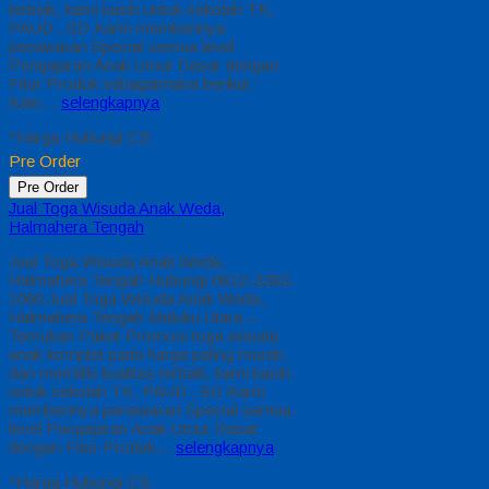
terbaik, kami kasih untuk sekolah TK,
PAUD , SD Kami memberinya
penawaran Special semua level
Pengajaran Anak Umur Dasar dengan
Fitur Produk sebagaimana berikut :
Kain…
selengkapnya
*Harga Hubungi CS
Pre Order
Pre Order
Jual Toga Wisuda Anak Weda,
Halmahera Tengah
Jual Toga Wisuda Anak Weda,
Halmahera Tengah Hubungi 0812-2282-
1060 Jual Toga Wisuda Anak Weda,
Halmahera Tengah Maluku Utara –
Temukan Paket Promosi toga wisuda
anak komplet pada harga paling murah
dan memiliki kualitas terbaik, kami kasih
untuk sekolah TK, PAUD , SD Kami
memberinya penawaran Special semua
level Pengajaran Anak Umur Dasar
dengan Fitur Produk…
selengkapnya
*Harga Hubungi CS