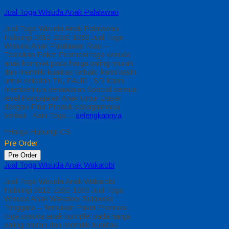
Jual Toga Wisuda Anak Palalawan
Jual Toga Wisuda Anak Palalawan
Hubungi 0812-2282-1060 Jual Toga
Wisuda Anak Palalawan Riau –
Temukan Paket Promosi toga wisuda
anak komplet pada harga paling murah
dan memiliki kualitas terbaik, kami kasih
untuk sekolah TK, PAUD , SD Kami
memberinya penawaran Special semua
level Pengajaran Anak Umur Dasar
dengan Fitur Produk sebagaimana
berikut : Kain Toga…
selengkapnya
*Harga Hubungi CS
Pre Order
Pre Order
Jual Toga Wisuda Anak Wakatobi
Jual Toga Wisuda Anak Wakatobi
Hubungi 0812-2282-1060 Jual Toga
Wisuda Anak Wakatobi Sulawesi
Tenggara – Temukan Paket Promosi
toga wisuda anak komplet pada harga
paling murah dan memiliki kualitas