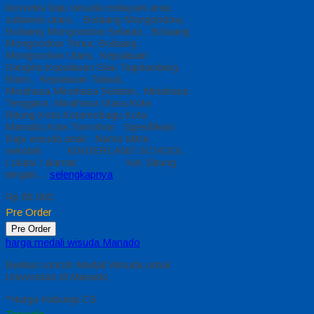
konveksi baju wisuda melayani area
sulawesi utara ; Bolaang Mongondow,
Bolaang Mongondow Selatan, Bolaang
Mongondow Timur, Bolaang
Mongondow Utara, Kepulauan
Sangihe,Kepulauan Siau Tagulandang
Biaro, Kepulauan Talaud,
Minahasa,Minahasa Selatan, Minahasa
Tenggara, Minahasa Utara,Kota
Bitung,Kota Kotamobagu,Kota
Manado,Kota Tomohon Spesifikasi
Baju wisuda anak : Nama Mitra
sekolah : KINDERLAND SCHOOL
Lokasi / alamat : Kel. Bitung
tengah…
selengkapnya
Rp 85.000
Pre Order
Pre Order
harga medali wisuda Manado
Berikut contoh Medali Wisuda untuk
Universitas di Manado
*Harga Hubungi CS