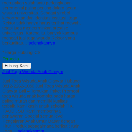
merupakan salah satu perlengkapan
seremonial paling penting dalam acara
wisuda universitas. Sebagai simbol
kehormatan dan identitas institusi, toga
Rektor tidak hanya harus terlihat mewah,
tetapi juga mencerminkan prestise
universitas. Karena itu, banyak kampus
mencari jual toga wisuda Rektor yang
berkualitas…
selengkapnya
*Harga Hubungi CS
Tersedia
Hubungi Kami
Jual Toga Wisuda Anak Gianyar
Jual Toga Wisuda Anak Gianyar Hubungi
0812-2282-1060 Jual Toga Wisuda Anak
Gianyar Bali – Temukan Paket Promosi
toga wisuda anak komplet pada harga
paling murah dan memiliki kualitas
terbaik, kami kasih untuk sekolah TK,
PAUD , SD Kami memberinya
penawaran Special semua level
Pengajaran Anak Umur Dasar dengan
Fitur Produk sebagaimana berikut : Kain
Toga…
selengkapnya