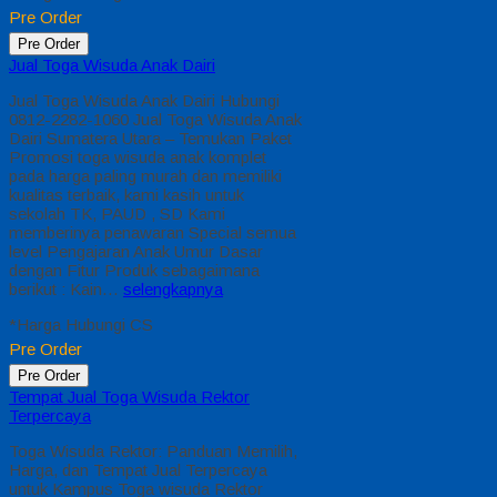
Pre Order
Pre Order
Jual Toga Wisuda Anak Dairi
Jual Toga Wisuda Anak Dairi Hubungi
0812-2282-1060 Jual Toga Wisuda Anak
Dairi Sumatera Utara – Temukan Paket
Promosi toga wisuda anak komplet
pada harga paling murah dan memiliki
kualitas terbaik, kami kasih untuk
sekolah TK, PAUD , SD Kami
memberinya penawaran Special semua
level Pengajaran Anak Umur Dasar
dengan Fitur Produk sebagaimana
berikut : Kain…
selengkapnya
*Harga Hubungi CS
Pre Order
Pre Order
Tempat Jual Toga Wisuda Rektor
Terpercaya
Toga Wisuda Rektor: Panduan Memilih,
Harga, dan Tempat Jual Terpercaya
untuk Kampus Toga wisuda Rektor