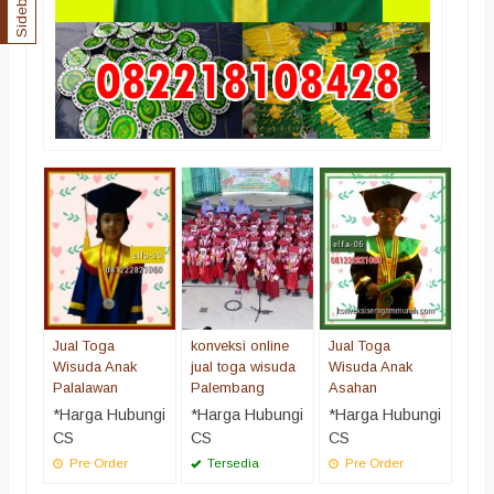
Sidebar
Jual
Wis
Ace
*Ha
CS
Pr
Jual Toga
konveksi online
Jual Toga
Wisuda Anak
jual toga wisuda
Wisuda Anak
Palalawan
Palembang
Asahan
*Harga Hubungi
*Harga Hubungi
*Harga Hubungi
CS
CS
CS
Pre Order
Tersedia
Pre Order