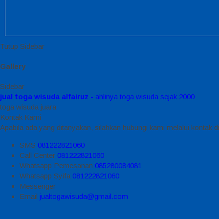
Tutup Sidebar
Gallery
Sidebar
jual toga wisuda alfairuz
- ahlinya toga wisuda sejak 2000
toga wisuda juara
Kontak Kami
Apabila ada yang ditanyakan, silahkan hubungi kami melalui kontak di
SMS
081222821060
Call Center
081222821060
Whatsapp
Pemesanan
085280084081
Whatsapp
Syifa
081222821060
Messenger
Email
jualtogawisuda@gmail.com