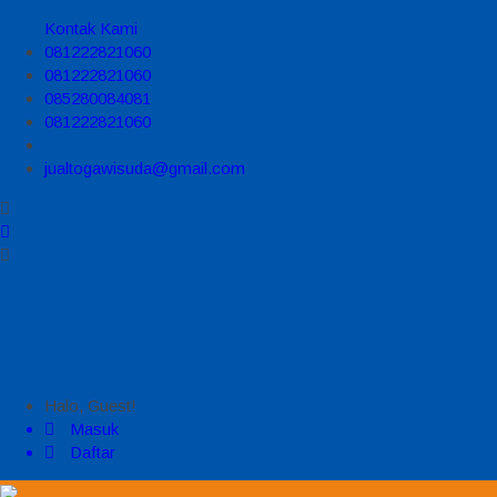
Kontak Kami
081222821060
081222821060
085280084081
081222821060
jualtogawisuda@gmail.com
Halo, Guest!
Masuk
Daftar