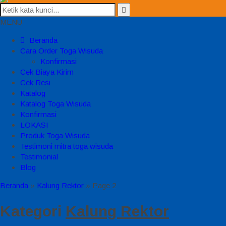
MENU
Beranda
Cara Order Toga Wisuda
Konfirmasi
Cek Biaya Kirim
Cek Resi
Katalog
Katalog Toga Wisuda
Konfirmasi
LOKASI
Produk Toga Wisuda
Testimoni mitra toga wisuda
Testimonial
Blog
Beranda
»
Kalung Rektor
»
Page 2
Kategori
Kalung Rektor