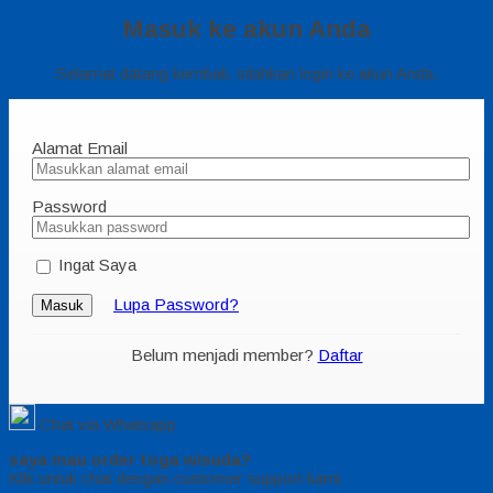
Masuk ke akun Anda
Selamat datang kembali, silahkan login ke akun Anda.
Alamat Email
Password
Ingat Saya
Lupa Password?
Masuk
Belum menjadi member?
Daftar
Chat via Whatsapp
saya mau order toga wisuda?
Klik untuk chat dengan customer support kami