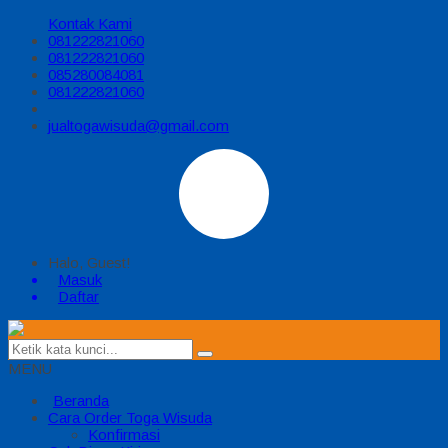
Kontak Kami
081222821060
081222821060
085280084081
081222821060
jualtogawisuda@gmail.com
Halo, Guest!
Masuk
Daftar
MENU
Beranda
Cara Order Toga Wisuda
Konfirmasi