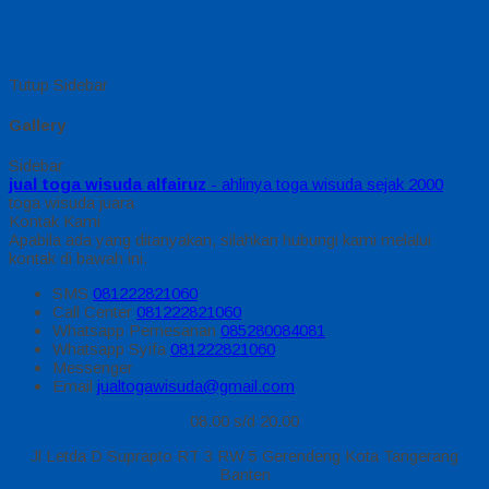
Tutup Sidebar
Gallery
Sidebar
jual toga wisuda alfairuz
- ahlinya toga wisuda sejak 2000
toga wisuda juara
Kontak Kami
Apabila ada yang ditanyakan, silahkan hubungi kami melalui
kontak di bawah ini.
SMS
081222821060
Call Center
081222821060
Whatsapp
Pemesanan
085280084081
Whatsapp
Syifa
081222821060
Messenger
Email
jualtogawisuda@gmail.com
08.00 s/d 20.00
Jl Letda D Suprapto RT 3 RW 5 Gerendeng Kota Tangerang
Banten