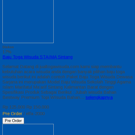
Diskon
17%
Baju Toga Wisuda STAIMA Sintang
Selamat Datang di jualtogawisuda.com kami siap membantu
kebutuhan acara wisuda anda dengan banyak pilihan baju toga
wisuda berikut ini adalah contoh Paket Baju Toga Wisuda Dewasa
Sarjana ini merupakan Model Baju Wisuda Sekolah Tinggi Agama
Islam Marifatul Ma’arif Sintang Kalimantan Barat dengan
Spesifikasi Produk Sebagai Berikut : Jubah wisuda Bahan
Bestway Premium Topi WIsuda Bahan…
selengkapnya
Rp 125.000
Rp 150.000
Pre Order
/ elfa-2000
Pre Order