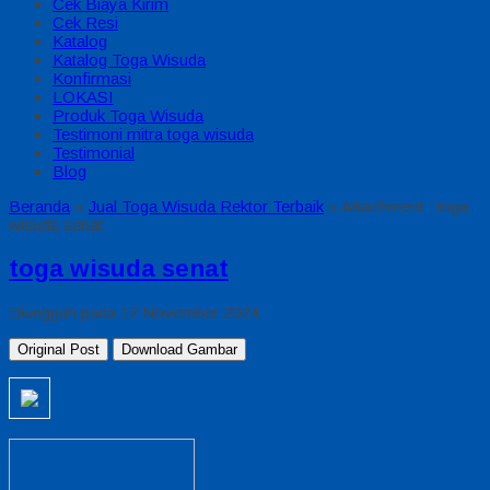
Cek Biaya Kirim
Cek Resi
Katalog
Katalog Toga Wisuda
Konfirmasi
LOKASI
Produk Toga Wisuda
Testimoni mitra toga wisuda
Testimonial
Blog
Beranda
»
Jual Toga Wisuda Rektor Terbaik
» Attachment : toga
wisuda senat
toga wisuda senat
Diunggah pada 12 November 2024
Original Post
Download Gambar