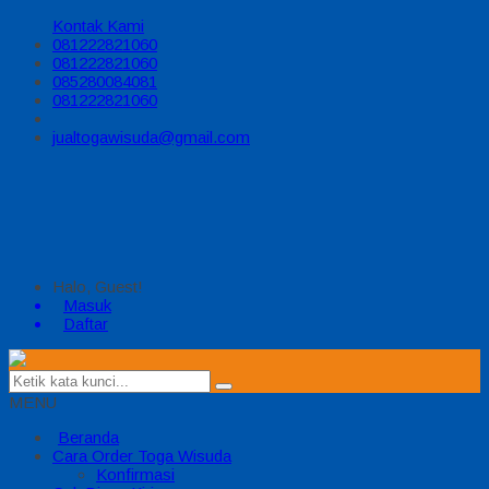
Kontak Kami
081222821060
081222821060
085280084081
081222821060
jualtogawisuda@gmail.com
Halo, Guest!
Masuk
Daftar
MENU
Beranda
Cara Order Toga Wisuda
Konfirmasi