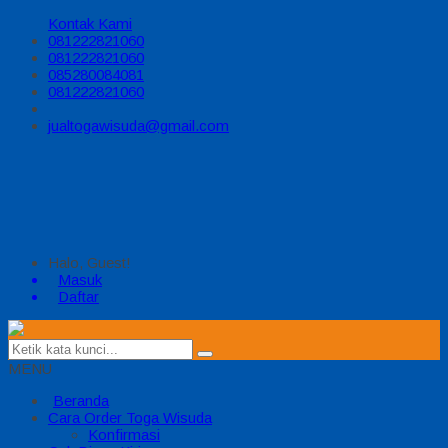
Kontak Kami
081222821060
081222821060
085280084081
081222821060
jualtogawisuda@gmail.com
Halo, Guest!
Masuk
Daftar
MENU
Beranda
Cara Order Toga Wisuda
Konfirmasi