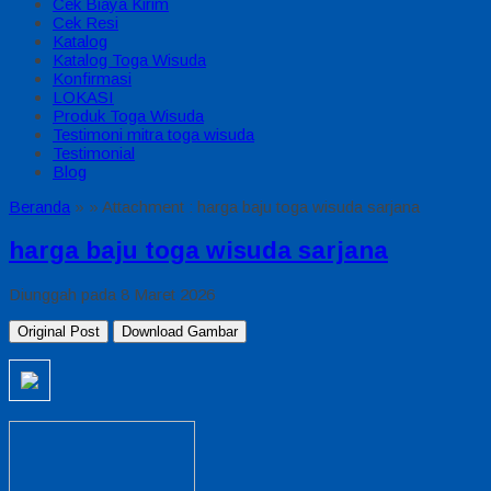
Cek Biaya Kirim
Cek Resi
Katalog
Katalog Toga Wisuda
Konfirmasi
LOKASI
Produk Toga Wisuda
Testimoni mitra toga wisuda
Testimonial
Blog
Beranda
»
» Attachment : harga baju toga wisuda sarjana
harga baju toga wisuda sarjana
Diunggah pada 8 Maret 2026
Original Post
Download Gambar