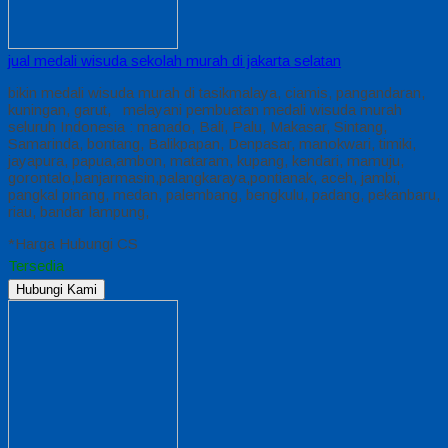
jual medali wisuda sekolah murah di jakarta selatan
bikin medali wisuda murah di tasikmalaya, ciamis, pangandaran,
kuningan, garut, melayani pembuatan medali wisuda murah
seluruh Indonesia : manado, Bali, Palu, Makasar, Sintang,
Samarinda, bontang, Balikpapan, Denpasar, manokwari, timiki,
jayapura, papua,ambon, mataram, kupang, kendari, mamuju,
gorontalo,banjarmasin,palangkaraya,pontianak, aceh, jambi,
pangkal pinang, medan, palembang, bengkulu, padang, pekanbaru,
riau, bandar lampung,
*Harga Hubungi CS
Tersedia
Hubungi Kami