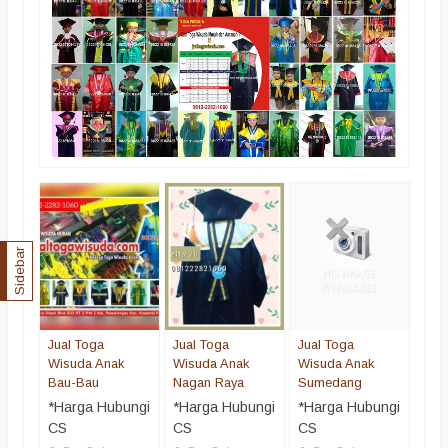
Jual
Wis
Nag
Sidebar
*Ha
CS
Pr
Jual Toga
Jual Toga
Jual Toga
Wisuda Anak
Wisuda Anak
Wisuda Anak
Bau-Bau
Nagan Raya
Sumedang
*Harga Hubungi
*Harga Hubungi
*Harga Hubungi
CS
CS
CS