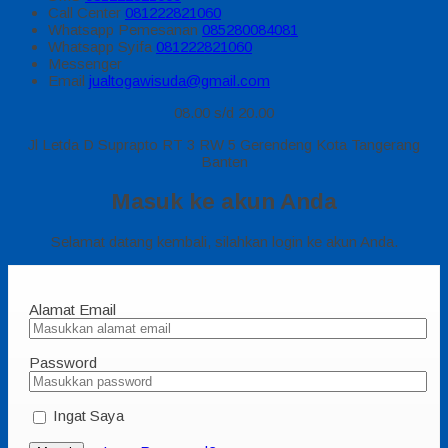
Call Center
081222821060
Whatsapp
Pemesanan
085280084081
Whatsapp
Syifa
081222821060
Messenger
Email
jualtogawisuda@gmail.com
08.00 s/d 20.00
Jl Letda D Suprapto RT 3 RW 5 Gerendeng Kota Tangerang
Banten
Masuk ke akun Anda
Selamat datang kembali, silahkan login ke akun Anda.
Alamat Email
Password
Ingat Saya