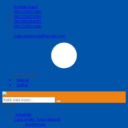
Kontak Kami
081222821060
081222821060
085280084081
081222821060
jualtogawisuda@gmail.com
Halo, Guest!
Masuk
Daftar
MENU
Beranda
Cara Order Toga Wisuda
Konfirmasi