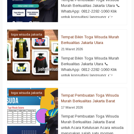
karena itu, setiap detail harus
Murah Berkualitas Jakarta Utara 📞
dipersiapkan dengan matang,
WhatsApp: 0812-2282-1060 Klik
termasuk pemilihan toga wisuda
untuk konsultasi langsung: 👉
yang berkualitas….
selengkapnya
https://wa.me/6281222821060
Tempat pembuatan toga wisuda
murah berkualitas Jakarta Utara
toga wisuda jakarta
Tempat Bikin Toga Wisuda Murah
menjadi solusi terbaik bagi sekolah,
Berkualitas Jakarta Utara
kampus, maupun instansi yang
21 Maret 2026
sedang mempersiapkan acara
kelulusan. Wisuda merupakan
Tempat Bikin Toga Wisuda Murah
momen penting yang penuh makna.
Berkualitas Jakarta Utara 📞
Oleh karena itu, setiap detail harus
WhatsApp: 0812-2282-1060 Klik
dipersiapkan dengan baik,
untuk konsultasi langsung: 👉
termasuk…
selengkapnya
https://wa.me/6281222821060
Memilih tempat bikin toga wisuda
murah berkualitas Jakarta Utara
toga wisuda jakarta
Tempat Pembuatan Toga Wisuda
menjadi langkah penting dalam
Murah Berkualitas Jakarta Barat
mempersiapkan acara kelulusan
17 Maret 2026
yang berkesan. Wisuda bukan
hanya sekadar seremoni, tetapi juga
Tempat Pembuatan Toga Wisuda
momen sakral yang menandai
Murah Berkualitas Jakarta Barat
pencapaian akademik seseorang.
untuk Acara Kelulusan Acara wisuda
Oleh karena itu, kualitas toga
merupakan salah satu momen