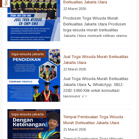
Berkualitas Jakarta Utara
pendidikan yang ingin
22 Maret 2026
menyelenggarakan acara wisuda
dengan sempurna. Wisuda adalah
Produsen Toga Wisuda Murah
momen sakral yang menandai
Berkualitas Jakarta Utara Produsen
keberhasilan seseorang dalam
toga wisuda murah berkualitas
menyelesaikan pendidikan. Oleh
Jakarta Utara menjadi pilihan utama
karena itu, setiap elemen acara
bagi banyak sekolah, kampus, dan
harus dipersiapkan…
selengkapnya
instansi yang ingin
menyelenggarakan acara wisuda
toga wisuda jakarta
Jual Toga Wisuda Murah Berkualitas
dengan maksimal. Wisuda
Jakarta Utara
merupakan momen penting yang
22 Maret 2026
menandai keberhasilan dalam
menempuh pendidikan. Oleh karena
Jual Toga Wisuda Murah Berkualitas
itu, penggunaan toga wisuda
Jakarta Utara 📞 WhatsApp: 0812-
berkualitas menjadi hal yang tidak
2282-1060 Klik untuk konsultasi
bisa diabaikan. Saat ini,…
langsung: 👉
selengkapnya
https://wa.me/6281222821060 Jual
toga wisuda murah berkualitas
Jakarta Utara menjadi solusi terbaik
toga wisuda jakarta
Tempat Pembuatan Toga Wisuda
bagi Anda yang sedang
Murah Berkualitas Jakarta Utara
mempersiapkan acara kelulusan.
21 Maret 2026
Wisuda adalah momen penting
yang penuh kebanggaan. Oleh
Tempat Pembuatan Toga Wisuda