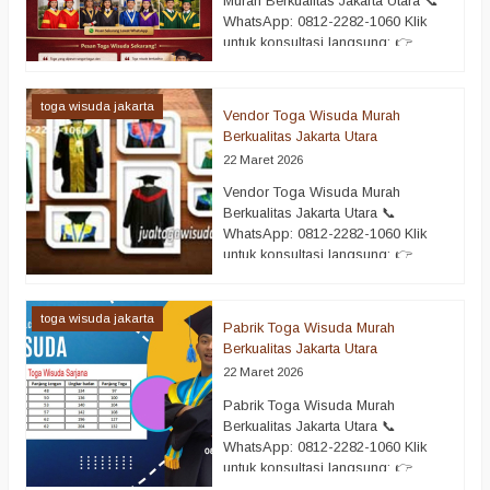
Murah Berkualitas Jakarta Utara 📞
WhatsApp: 0812-2282-1060 Klik
untuk konsultasi langsung: 👉
https://wa.me/6281222821060 Jasa
pembuatan toga wisuda murah
berkualitas Jakarta Utara menjadi
toga wisuda jakarta
Vendor Toga Wisuda Murah
pilihan cerdas bagi sekolah,
Berkualitas Jakarta Utara
kampus, maupun lembaga
22 Maret 2026
pendidikan yang ingin
menghadirkan momen kelulusan
Vendor Toga Wisuda Murah
yang berkelas. Wisuda bukan hanya
Berkualitas Jakarta Utara 📞
seremoni formal, melainkan juga
WhatsApp: 0812-2282-1060 Klik
perayaan pencapaian yang penuh
untuk konsultasi langsung: 👉
kebanggaan. Oleh karena…
https://wa.me/6281222821060
selengkapnya
Vendor toga wisuda murah
berkualitas Jakarta Utara menjadi
toga wisuda jakarta
Pabrik Toga Wisuda Murah
solusi tepat bagi institusi
Berkualitas Jakarta Utara
pendidikan yang ingin
22 Maret 2026
menyelenggarakan acara kelulusan
dengan profesional. Wisuda
Pabrik Toga Wisuda Murah
merupakan momen penting yang
Berkualitas Jakarta Utara 📞
penuh kebanggaan. Oleh karena itu,
WhatsApp: 0812-2282-1060 Klik
setiap detail harus dipersiapkan
untuk konsultasi langsung: 👉
dengan matang, termasuk pemilihan
https://wa.me/6281222821060