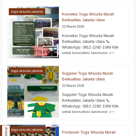
toga…
selengkapnya
Pabrik toga wisuda murah
berkualitas Jakarta Utara hadir
toga wisuda jakarta
Konveksi Toga Wisuda Murah
sebagai solusi terbaik bagi institusi
Berkualitas Jakarta Utara
pendidikan yang ingin mengadakan
22 Maret 2026
acara wisuda secara maksimal.
Momen kelulusan bukan sekadar
Konveksi Toga Wisuda Murah
seremoni biasa, melainkan simbol
Berkualitas Jakarta Utara 📞
pencapaian yang penuh makna.
WhatsApp: 0812-2282-1060 Klik
Oleh karena itu, pemilihan toga
untuk konsultasi langsung: 👉
wisuda…
selengkapnya
https://wa.me/6281222821060
Konveksi toga wisuda murah
berkualitas Jakarta Utara menjadi
toga wisuda jakarta
Supplier Toga Wisuda Murah
pilihan terbaik bagi sekolah,
Berkualitas Jakarta Utara
kampus, dan instansi yang ingin
22 Maret 2026
menyelenggarakan acara kelulusan
secara profesional. Wisuda adalah
Supplier Toga Wisuda Murah
momen penting yang penuh makna.
Berkualitas Jakarta Utara 📞
Oleh karena itu, setiap elemen
WhatsApp: 0812-2282-1060 Klik
harus dipersiapkan dengan matang,
untuk konsultasi langsung: 👉
termasuk…
selengkapnya
https://wa.me/6281222821060
Supplier toga wisuda murah
Sidebar
berkualitas Jakarta Utara menjadi
toga wisuda jakarta
Produsen Toga Wisuda Murah
solusi tepat bagi institusi